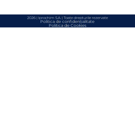
2026 | Iprochim S.A. | Toate drepturile rezervate
Politica de confidențialitate
Politica de Cookies