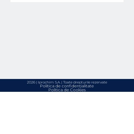
2026 | Iprochim S.A. | Toate drepturile rezervate
Politica de confidențialitate
Politica de Cookies